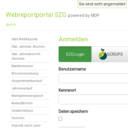
Sie sind nicht angemeldet
Webreportportal SZG
powered by MDP
de
fr
it
Anmelden
Start WebReports
Stat. Jahresb. Blumen
SZG Login
SCROPS
Stat. Jahresbericht
Gemüse
Marktvolumen
Benutzername
Wochenmeldung
Gesamtmarktverlauf
Jahresverlauf
Kennwort
Mehrjahresvergleich
Anbauflächen
Gewächshaus
Daten speichern
Hors-Sol
Importe nach Land